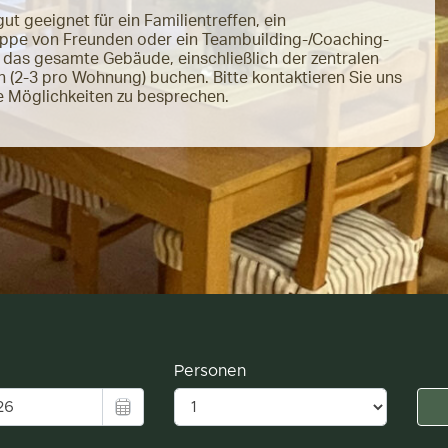
ut geeignet für ein Familientreffen, ein
ppe von Freunden oder ein Teambuilding-/Coaching-
das gesamte Gebäude, einschließlich der zentralen
n (2-3 pro Wohnung) buchen. Bitte kontaktieren Sie uns
ie Möglichkeiten zu besprechen.