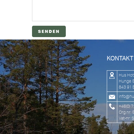
KONTAKT
Hus Hot
Hunge 
843 91 
info@hu
+46(0) 
Org.nr:
Vat-nr: