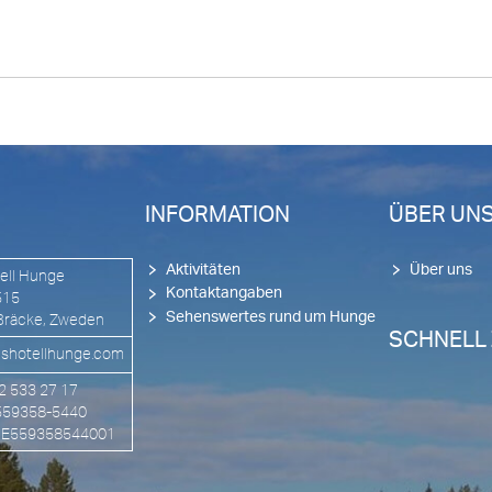
INFORMATION
ÜBER UN
Aktivitäten
Über uns
ell Hunge
Kontaktangaben
515
Sehenswertes rund um Hunge
Bräcke, Zweden
SCHNELL
shotellhunge.com
72 533 27 17
 559358-5440
 SE559358544001