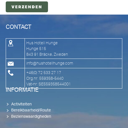
CONTACT
Hus Hotell Hunge
Hunge 515
843 91 Bräcke, Zweden
info@hushotellhunge.com
+46(0) 72 533 27 17
Org.nr: 559358-5440
Vat-nr: SE559358544001
INFORMATIE
Activiteiten
Bereikbaarheid/Route
Bezienswaardigheden