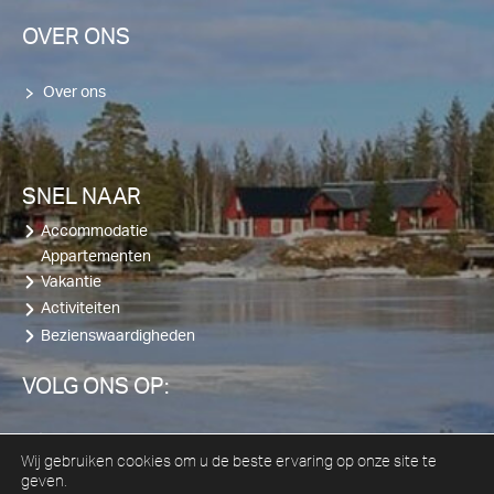
OVER ONS
Over ons
SNEL NAAR
Accommodatie
Appartementen
Vakantie
Activiteiten
Bezienswaardigheden
VOLG ONS OP:
Facebook
YouTube
LinkedIn
Instagram
Wij gebruiken cookies om u de beste ervaring op onze site te
geven.