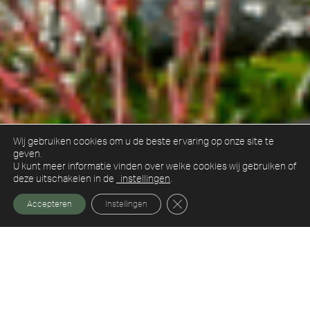
Wij gebruiken cookies om u de beste ervaring op onze site te
geven.
U kunt meer informatie vinden over welke cookies wij gebruiken of
deze uitschakelen in de
instellingen
.
Sluit AVG/GDPR cookie banner
Accepteren
Instellingen