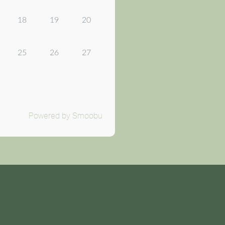
18
19
20
25
26
27
Powered by Smoobu