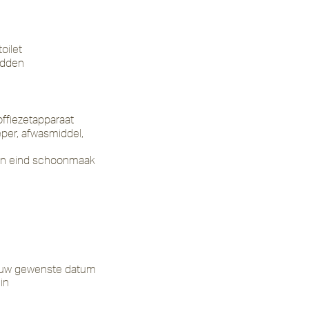
oilet
edden
offiezetapparaat
per, afwasmiddel,
l en eind schoonmaak
p uw gewenste datum
in