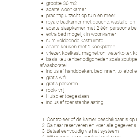
grootte 36 m2
aparte woonkamer
prachtig uitzicht op tuin en meer
royale badkamer met douche, wastafel en t
aparte slaapkamer met 2 één persoons b
extra bed mogelijk in woonkamer
ruim voldoende kastruimte
aparte keuken met 2 kookplaten
vriezer, koelkast, magnetron, waterkoker, k
basis keukenbenodigdheden zoals zout/pe
afwasborstel
inclusief handdoeken, bedlinnen, toiletro
gratis wifi
gratis parkeren
rook- vrij
Huisdier toegestaan
inclusief toeristenbelasting
Controleer of de kamer beschikbaar is o
Ga naar reserveren en voer alle gegevens 
Betaal eenvoudig via het systeem
Wij nemen z.s.m. contact met u op