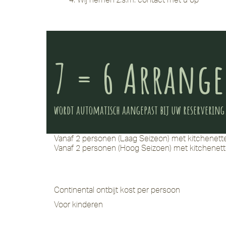
7 = 6 Arrang
wordt automatisch aangepast bij uw reservering
Vanaf 2 personen (Laag Seizeon) met kitchenett
Vanaf 2 personen (Hoog Seizoen) met kitchenett
Continental ontbijt kost per persoon
Voor kinderen