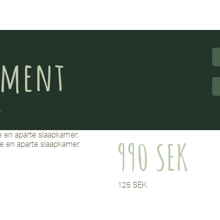
ement
.
e en aparte slaapkamer.
990 SEK
e en aparte slaapkamer.
125 SEK