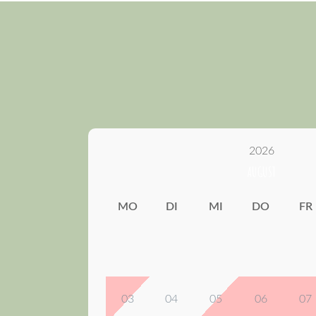
2026
AUGUST
MO
DI
MI
DO
FR
03
04
05
06
07