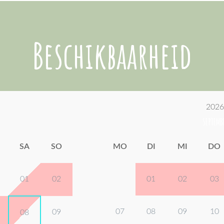
Beschikbaarheid
2026
SEPTEMB
SA
SO
MO
DI
MI
DO
01
02
01
02
03
07
08
09
10
09
08