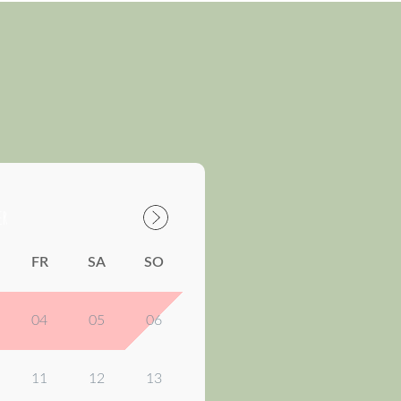
ER
FR
SA
SO
04
05
06
11
12
13