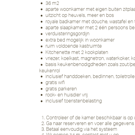
36 m2
aparte woonkamer met eigen buiten zitpla
uitzicht op heuvels, meer en bos
royale badkamer met douche, wastafel en t
aparte slaapkamer met 2 één persoons b
verduisteringsgordijn
extra bed mogelijk in woonkamer
ruim voldoende kastruimte
Kitchenette met 2 kookplaten
vriezer, koelkast, magnetron, waterkoker, k
basis keukenbenodigdheden zoals zout/pe
keukenrol
inclusief handdoeken, bedlinnen, toiletro
gratis wifi
gratis parkeren
rook- en huisdier vrij
inclusief toeristenbelasting
Controleer of de kamer beschikbaar is o
Ga naar reserveren en voer alle gegevens 
Betaal eenvoudig via het systeem
Wij nemen z.s.m. contact met u op