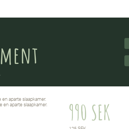
ement
.
e en aparte slaapkamer.
990 SEK
e en aparte slaapkamer.
125 SEK