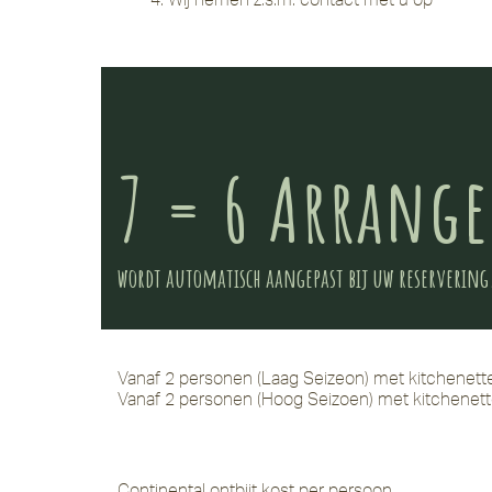
7 = 6 Arrang
wordt automatisch aangepast bij uw reservering
Vanaf 2 personen (Laag Seizeon) met kitchenett
Vanaf 2 personen (Hoog Seizoen) met kitchenett
Continental ontbijt kost per persoon