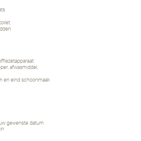
ats
oilet
edden
offiezetapparaat
per, afwasmiddel,
llen en eind schoonmaak
p uw gewenste datum
in