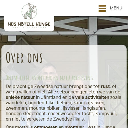
MENU
Over ons
Ontmoeten, avontuur en natuurbeleving
De prachtige Zweedse natuur brengt ons tot
rust
, of
we nu willen of niet. Alle seizoenen genieten we van de
unieke natuur
in Jämtland en de
vele activiteiten
zoals
wandelen, honden-hike, fietsen, kanoën, vissen,
zwemmen, mountainbiken, ijsvissen, langlaufen,
honden sledetocht, sneeuwscooter tocht, kampvuur,
en niet te vergeten de Zweedse fika’s.
Ons motto is
ontmoeten
en
avontuur
, wat in Hunge