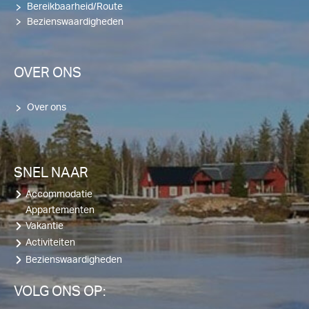
Bereikbaarheid/Route
Bezienswaardigheden
OVER ONS
Over ons
SNEL NAAR
Accommodatie
Appartementen
Vakantie
Activiteiten
Bezienswaardigheden
VOLG ONS OP: