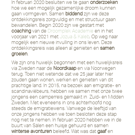
In februari 2020 besluiten we te gaan
onderzoeken
hoe we een mogelijk gezamenlijke droom kunnen
gaan vormgeven. Samen
biddend
zijn we deze
ontdekkingsreis zorgvuldig en met structuur gaan
bewandelen. Begin 2020 zijn we gestart met
coaching
van de
Droomplek Academie
en in het
voorjaar van 2021 met
Jozua & Kaleb
. Op weg naar
mogelijk een nieuwe invulling in ons leven. Deze
ontdekkingsreis was alleen al genieten en
samen
groeien
.
We zijn ons huwelijk begonnen met een huwelijksreis
via Zweden naar de
Noordkaap
en via Noorwegen
terug. Toen niet wetende dat we 25 jaar later hier
zouden gaan wonen, werken en genieten van dit
prachtige land. In 2015, na bezoek aan emigratie- en
scandinaviëbeurs, hebben we samen met onze twee
jongens een camperreis gemaakt in Zuid- en Midden
Zweden. Met eveneens in ons achterhoofd nog
steeds de emigratiewens. Vanwege de leeftijd van
onze jongens hebben we toen besloten deze stap
nog niet te nemen. In februari 2020 hebben we in de
buurt van Sälen een huisje gehuurd en samen
winterse avonturen
beleefd. Wat was dat
gaaf
en