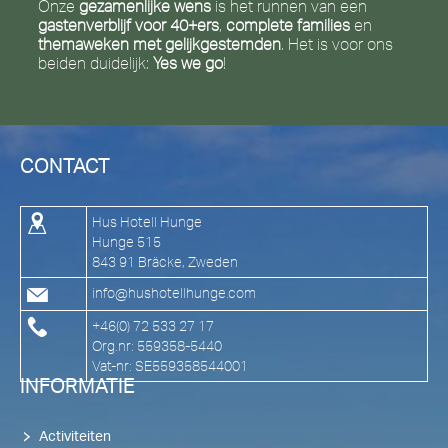
Onze
gezamenlijke wens
is het runnen van een
gastenverblijf voor 40+ers
,
complete families
en
themaweken met gelijkgestemden
. Het is voor ons
beiden duidelijk:
Yes we go
!
CONTACT
Hus Hotell Hunge
Hunge 515
843 91 Bräcke, Zweden
info@hushotellhunge.com
+46(0) 72 533 27 17
Org.nr: 559358-5440
Vat-nr: SE559358544001
INFORMATIE
Activiteiten