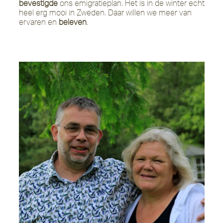
bevestigde
ons emigratieplan. Het is in de winter echt
heel erg mooi in Zweden. Daar willen we meer van
ervaren en
beleven
.