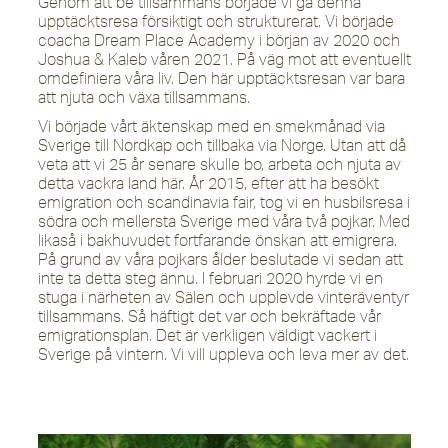
Genom att be tillsammans började vi gå denna
upptäcktsresa försiktigt och strukturerat. Vi började
coacha Dream Place Academy i början av 2020 och
Joshua & Kaleb våren 2021. På väg mot att eventuellt
omdefiniera våra liv. Den här upptäcktsresan var bara
att njuta och växa tillsammans.
Vi började vårt äktenskap med en smekmånad via
Sverige till Nordkap och tillbaka via Norge. Utan att då
veta att vi 25 år senare skulle bo, arbeta och njuta av
detta vackra land här. År 2015, efter att ha besökt
emigration och scandinavia fair, tog vi en husbilsresa i
södra och mellersta Sverige med våra två pojkar. Med
likaså i bakhuvudet fortfarande önskan att emigrera.
På grund av våra pojkars ålder beslutade vi sedan att
inte ta detta steg ännu. I februari 2020 hyrde vi en
stuga i närheten av Sälen och upplevde vinteräventyr
tillsammans. Så häftigt det var och bekräftade vår
emigrationsplan. Det är verkligen väldigt vackert i
Sverige på vintern. Vi vill uppleva och leva mer av det.