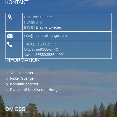
KONTAKT
Hus Hotell Hunge
Hunge 515
843 91 Bräcke, Zweden
info@hushotellhunge.com
+46(0) 72 533 27 17
Org.nr: 559358-5440
Vat-nr: SE559358544001
INFORMATION
Verksamheter
Fiske i Sverige
Kontaktuppgifter
Platser att besöka runt Hunge
OM OSS