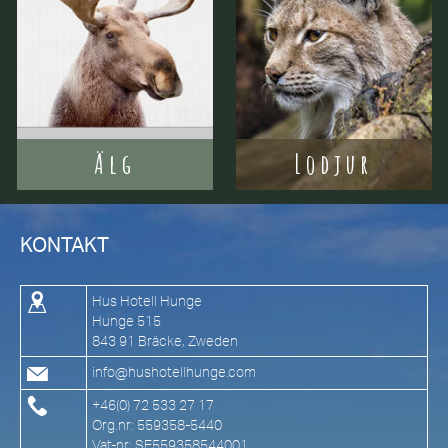
Älg
Lodjur
KONTAKT
Hus Hotell Hunge
Hunge 515
843 91 Bräcke, Zweden
info@hushotellhunge.com
+46(0) 72 533 27 17
Org.nr: 559358-5440
Vat-nr: SE559358544001