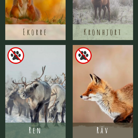
Ekorre
Kronhjort
Ren
Räv