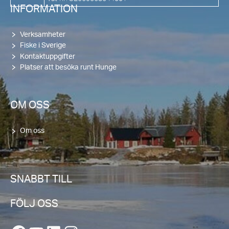
INFORMATION
Verksamheter
Fiske i Sverige
Kontaktuppgifter
Platser att besöka runt Hunge
OM OSS
Om oss
SNABBT TILL
FÖLJ OSS