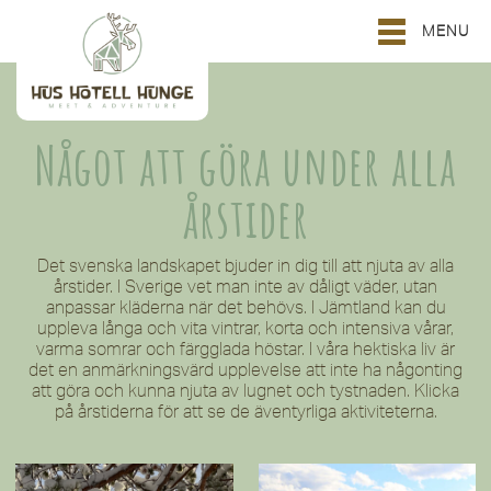
MENU
Något att göra under alla
årstider
Det svenska landskapet bjuder in dig till att njuta av alla
årstider. I Sverige vet man inte av dåligt väder, utan
anpassar kläderna när det behövs. I Jämtland kan du
uppleva långa och vita vintrar, korta och intensiva vårar,
varma somrar och färgglada höstar. I våra hektiska liv är
det en anmärkningsvärd upplevelse att inte ha någonting
att göra och kunna njuta av lugnet och tystnaden. Klicka
på årstiderna för att se de äventyrliga aktiviteterna.