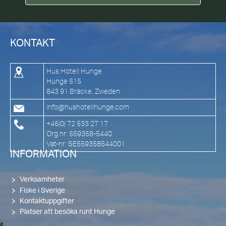
KONTAKT
Hus Hotell Hunge
Hunge 515
843 91 Bräcke, Zweden
info@hushotellhunge.com
+46(0) 72 533 27 17
Org.nr: 559358-5440
Vat-nr: SE559358544001
INFORMATION
Verksamheter
Fiske i Sverige
Kontaktuppgifter
Platser att besöka runt Hunge