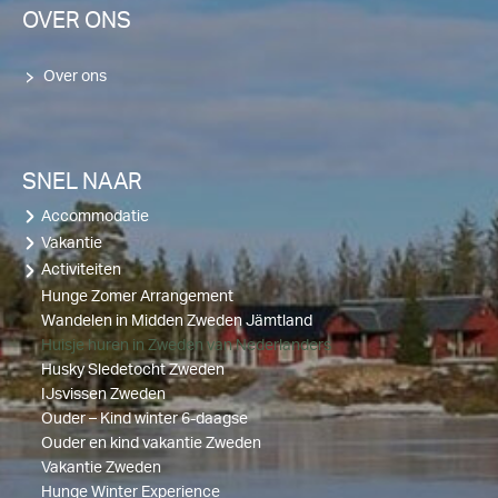
OVER ONS
Over ons
SNEL NAAR
Accommodatie
Vakantie
Activiteiten
Hunge Zomer Arrangement
Wandelen in Midden Zweden Jämtland
Huisje huren in Zweden van Nederlanders
Husky Sledetocht Zweden
IJsvissen Zweden
Ouder – Kind winter 6-daagse
Ouder en kind vakantie Zweden
Vakantie Zweden
Hunge Winter Experience