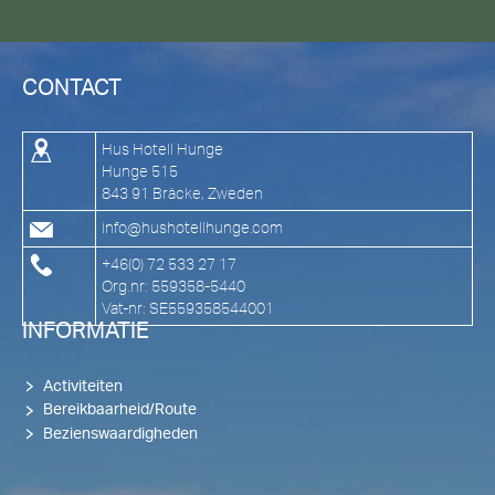
CONTACT
Hus Hotell Hunge
Hunge 515
843 91 Bräcke, Zweden
info@hushotellhunge.com
+46(0) 72 533 27 17
Org.nr: 559358-5440
Vat-nr: SE559358544001
INFORMATIE
Activiteiten
Bereikbaarheid/Route
Bezienswaardigheden