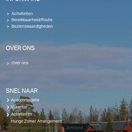
Activiteiten
Bereikbaarheid/Route
Bezienswaardigheden
OVER ONS
Over ons
SNEL NAAR
Accommodatie
Vakantie
Activiteiten
Hunge Zomer Arrangement
Wandelen in Midden Zweden Jämtland