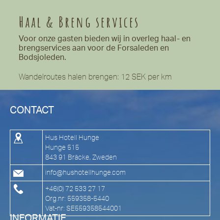
Haal & Breng services
Voor onze gasten bieden wij in overleg haal- en
brengservices aan voor de Forsaleden en
Bodsjoleden.
Wandelroutes halen brengen:
12 SEK per km
CONTACT
Hus Hotell Hunge
Hunge 515
843 91 Bräcke, Zweden
info@hushotellhunge.com
+46(0) 72 533 27 17
Org.nr: 559358-5440
Vat-nr: SE559358544001
INFORMATIE