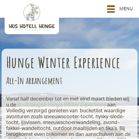
MENU
Hunge Winter Experience
All-In arrangement
Vanaf half december tot en met eind maart bieden wij
u de
6 – 8 daagse Hunge Winter Experience
aan.
Volledig verzorgd genieten van bucketlist waardige
avonturen zoals sneeuwscooter-tocht, hysky-slede-
tocht, ijsvissen, sneeuwschoenwandeling, avond-
fakkel-wandeltocht, outdoor maaltijden en fika’s. Bij
terugkomst even bijkomen en dan aanschuiven aan de