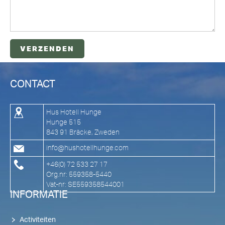
CONTACT
Hus Hotell Hunge
Hunge 515
843 91 Bräcke, Zweden
info@hushotellhunge.com
+46(0) 72 533 27 17
Org.nr: 559358-5440
Vat-nr: SE559358544001
INFORMATIE
Activiteiten