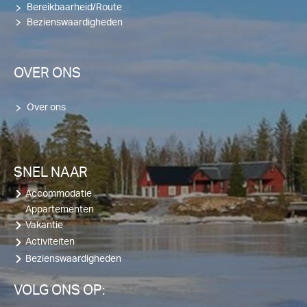
Bereikbaarheid/Route
Bezienswaardigheden
OVER ONS
Over ons
SNEL NAAR
Accommodatie
Appartementen
Vakantie
Activiteiten
Bezienswaardigheden
VOLG ONS OP: