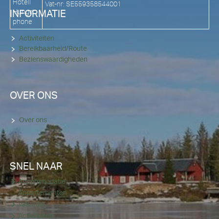
Vat-nr: SE559358544001
INFORMATIE
Activiteiten
Bereikbaarheid/Route
Bezienswaardigheden
OVER ONS
Over ons
SNEL NAAR
Accommodatie
Appartementen
Vakantie
Activiteiten