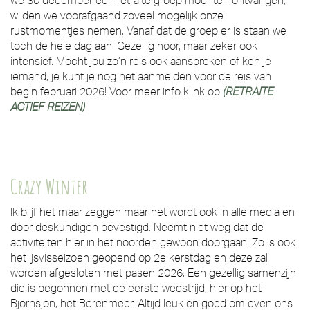
we 30 december een retraite groep mochten ontvangen,
wilden we voorafgaand zoveel mogelijk onze
rustmomentjes nemen. Vanaf dat de groep er is staan we
toch de hele dag aan! Gezellig hoor, maar zeker ook
intensief. Mocht jou zo’n reis ook aanspreken of ken je
iemand, je kunt je nog net aanmelden voor de reis van
begin februari 2026! Voor meer info klink op
(RETRAITE
ACTIEF REIZEN)
Crazy Winter
Ik blijf het maar zeggen maar het wordt ook in alle media en
door deskundigen bevestigd. Neemt niet weg dat de
activiteiten hier in het noorden gewoon doorgaan. Zo is ook
het ijsvisseizoen geopend op 2e kerstdag en deze zal
worden afgesloten met pasen 2026. Een gezellig samenzijn
die is begonnen met de eerste wedstrijd, hier op het
Björnsjön, het Berenmeer. Altijd leuk en goed om even ons