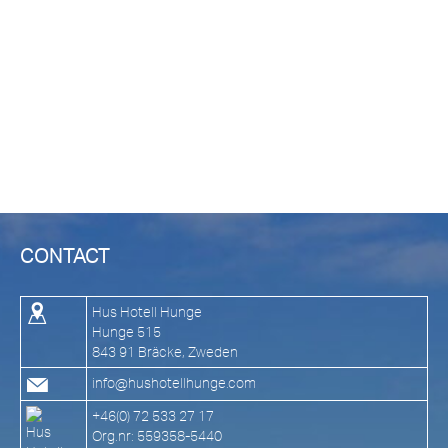
CONTACT
Hus Hotell Hunge
Hunge 515
843 91 Bräcke, Zweden
info@hushotellhunge.com
+46(0) 72 533 27 17
Org.nr: 559358-5440