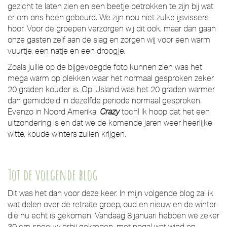
gezicht te laten zien en een beetje betrokken te zijn bij wat
er om ons heen gebeurd. We zijn nou niet zulke ijsvissers
hoor. Voor de groepen verzorgen wij dit ook, maar dan gaan
onze gasten zelf aan de slag en zorgen wij voor een warm
vuurtje, een natje en een droogje.
Zoals jullie op de bijgevoegde foto kunnen zien was het
mega warm op plekken waar het normaal gesproken zeker
20 graden kouder is. Op IJsland was het 20 graden warmer
dan gemiddeld in dezelfde periode normaal gesproken.
Evenzo in Noord Amerika.
Crazy
toch! Ik hoop dat het een
uitzondering is en dat we de komende jaren weer heerlijke
witte, koude winters zullen krijgen.
Tot de volgende blog
Dit was het dan voor deze keer. In mijn volgende blog zal ik
wat delen over de retraite groep, oud en nieuw en de winter
die nu echt is gekomen. Vandaag 8 januari hebben we zeker
30 cm sneeuw erbij gekregen, met nogal wat wind en