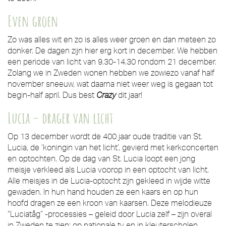
Even groen
Zo was alles wit en zo is alles weer groen en dan meteen zo
donker. De dagen zijn hier erg kort in december. We hebben
een periode van licht van 9.30-14.30 rondom 21 december.
Zolang we in Zweden wonen hebben we zowiezo vanaf half
november sneeuw, wat daarna niet weer weg is gegaan tot
begin-half april. Dus best
Crazy
dit jaar!
Lucia –
drager van licht
Op 13 december wordt de 400 jaar oude traditie van St.
Lucia, de ‘koningin van het licht’, gevierd met kerkconcerten
en optochten. Op de dag van St. Lucia loopt een jong
meisje verkleed als Lucia voorop in een optocht van licht.
Alle meisjes in de Lucia-optocht zijn gekleed in wijde witte
gewaden. In hun hand houden ze een kaars en op hun
hoofd dragen ze een kroon van kaarsen. Deze melodieuze
“Luciatåg” -processies – geleid door Lucia zelf – zijn overal
in Zweden te zien: op nationale tv en in kleuterscholen,