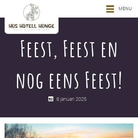
MENU
Feest, Feest en
nog eens Feest!
8 januari 2025