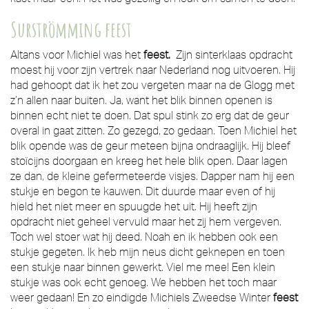
Surströmming feest
Altans voor Michiel was het
feest.
Zijn sinterklaas opdracht
moest hij voor zijn vertrek naar Nederland nog uitvoeren. Hij
had gehoopt dat ik het zou vergeten maar na de Glogg met
z’n allen naar buiten. Ja, want het blik binnen openen is
binnen echt niet te doen. Dat spul stink zo erg dat de geur
overal in gaat zitten. Zo gezegd, zo gedaan. Toen Michiel het
blik opende was de geur meteen bijna ondraaglijk. Hij bleef
stoïcijns doorgaan en kreeg het hele blik open. Daar lagen
ze dan, de kleine gefermeteerde visjes. Dapper nam hij een
stukje en begon te kauwen. Dit duurde maar even of hij
hield het niet meer en spuugde het uit. Hij heeft zijn
opdracht niet geheel vervuld maar het zij hem vergeven.
Toch wel stoer wat hij deed. Noah en ik hebben ook een
stukje gegeten. Ik heb mijn neus dicht geknepen en toen
een stukje naar binnen gewerkt. Viel me mee! Een klein
stukje was ook echt genoeg. We hebben het toch maar
weer gedaan! En zo eindigde Michiels Zweedse Winter
feest