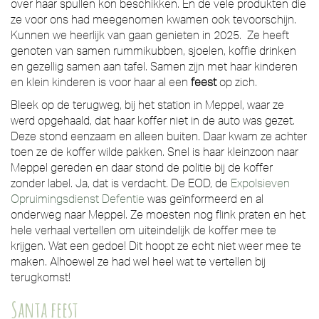
over haar spullen kon beschikken. En de vele produkten die
ze voor ons had meegenomen kwamen ook tevoorschijn.
Kunnen we heerlijk van gaan genieten in 2025. Ze heeft
genoten van samen rummikubben, sjoelen, koffie drinken
en gezellig samen aan tafel. Samen zijn met haar kinderen
en klein kinderen is voor haar al een
feest
op zich.
Bleek op de terugweg, bij het station in Meppel, waar ze
werd opgehaald, dat haar koffer niet in de auto was gezet.
Deze stond eenzaam en alleen buiten. Daar kwam ze achter
toen ze de koffer wilde pakken. Snel is haar kleinzoon naar
Meppel gereden en daar stond de politie bij de koffer
zonder label. Ja, dat is verdacht. De EOD, de
Expolsieven
Opruimingsdienst Defentie
was geïnformeerd en al
onderweg naar Meppel. Ze moesten nog flink praten en het
hele verhaal vertellen om uiteindelijk de koffer mee te
krijgen. Wat een gedoe! Dit hoopt ze echt niet weer mee te
maken. Alhoewel ze had wel heel wat te vertellen bij
terugkomst!
Santa feest