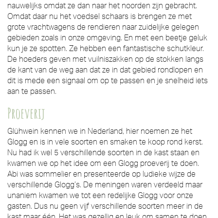
nauwelijks omdat ze dan naar het noorden zijn gebracht.
Omdat daar nu het voedsel schaars is brengen ze met
grote vrachtwagens de rendieren naar zuidelijke gelegen
gebieden zoals in onze omgeving. En met een beetje geluk
kun je ze spotten. Ze hebben een fantastische schutkleur.
De hoeders geven met vuilniszakken op de stokken langs
de kant van de weg aan dat ze in dat gebied rondlopen en
dit is mede een signaal om op te passen en je snelheid iets
aan te passen.
Proeverij
Glühwein kennen we in Nederland, hier noemen ze het
Glogg en is in vele soorten en smaken te koop rond kerst.
Nu had ik wel 5 verschillende soorten in de kast staan en
kwamen we op het idee om een Glogg proeverij te doen.
Abi was sommelier en presenteerde op ludieke wijze de
verschillende Glogg’s. De meningen waren verdeeld maar
unaniem kwamen we tot een redelijke Glogg voor onze
gasten. Dus nu geen vijf verschillende soorten meer in de
kast maar één. Het was gezellig en leuk om samen te doen.