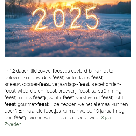
In 12 dagen tijd zoveel
feest
jes gevierd, bijna niet te
geloven: sneeuw-duik-
feest
, sinter-klaas-
feest
,
sneeuwscooter-
feest
, verjaardags-
feest
, sledehonden-
feest
, wilde-dieren-
feest
, proeverij-
feest
, surströmming-
feest
, mam’s
feestj
e, santa-
feest
, kerstavond-
feest
, licht-
feest
, gourmet-
feest.
Hoe hebben we het allemaal kunnen
doen? En na al die
feestj
es kunnen we op 10 januari, nog
een
feest
je vieren want….. dan zijn we al weer
3 jaar in
Zweden
!