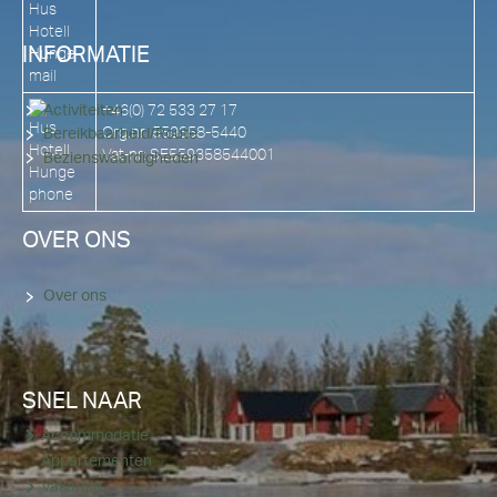
INFORMATIE
+46(0) 72 533 27 17
Activiteiten
Org.nr: 559358-5440
Bereikbaarheid/Route
Vat-nr: SE559358544001
Bezienswaardigheden
OVER ONS
Over ons
SNEL NAAR
Accommodatie
Appartementen
Vakantie