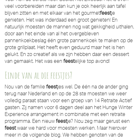
veel voorbereiden maar dan kun je ook heerlijk aan tafel
blijven zitten en met elkaar van het gourmet
feest
je
genieten. Het was inderdaad een groot genieten! En
natuurlijk moesten de mannen nog wat gekkigheid uithalen,
door aan het einde van al het overgebleven
pannenkoekbeslag één grote pannenkoek te maken op de
grote grillplaat. Het heeft even geduurd maar het is hen
gelukt. En zo creatief als we zijn hebben daar een dessert
van gemaakt. Het was een
feest
elijke top avond!
Einde van al die feestjes?
Nou van de familie
feest
jes wel. De één na de ander ging
terug naar Nederland en op de 28 ste moesten we weer
volledig paraat staan voor een groep van 14 Retraite Actief
gasten. Zij namen voor 6 dagen deel aan het Hunge Winter
Experience arrangement in combinatie met een retraite
programma. Een nieuw
feest
je? Nou zeg maar gerust een
feest
waar we hard voor moesten werken. Maar hierover
meer in de volgende blog. We hebben genoten van de