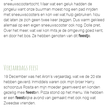
sneeuwscootertocht. Maar wat een geluk hadden de
jongelui want onze buurman moest nog een pad inrijden
met sneeuwscooters en kon wel wat hulp gebruiken. Nou
dat laten ze zich geen twee keer zeggen. Dus warm gekleed
allemaal op een eigen sneeuwscooter ook nog. Dolle pret.
Over het meer, wat wel kon mits je de omgeving goed kent,
en door het bos. Ze hebben genoten van dit
feestj
e.
Verjaardags feest
19 December was het Aron’s verjaardag, wat we de 20 ste
hebben gevierd. Inmiddels waren ook mijn broer Harry,
schoonzus Rosita en mijn moeder gearriveerd en konden
gezellig mee
feest
en. Pizza stond op het menu. We hebben
er een
feest
elijke avond van gemaakt met ook nog wat
Zweedse vrienden.