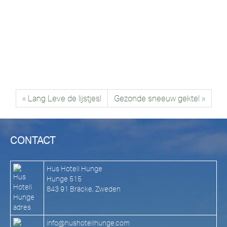
« Lang Leve de lijstjes!
Gezonde sneeuw gekte! »
CONTACT
Hus Hotell Hunge
Hunge 515
843 91 Bräcke, Zweden
info@hushotellhunge.com