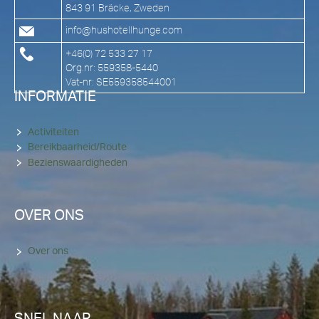
843 91 Bräcke, Zweden
info@hushotellhunge.com
+46(0) 72 533 27 17
Org.nr: 559358-5440
Vat-nr: SE559358544001
INFORMATIE
Activiteiten
Bereikbaarheid/Route
Bezienswaardigheden
OVER ONS
Over ons
SNEL NAAR