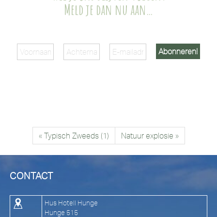
Meld je dan nu aan…
« Typisch Zweeds (1)
Natuur explosie »
CONTACT
Hus Hotell Hunge
Hunge 515