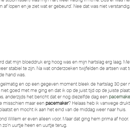
p en af lopen en je ziet wat er gebeurd’. Nee dat was niet versta
d dat mijn bloeddruk erg hoog was en mijn hartslag erg laag. M
stabiel te zijn. Na wat onderzoeken twijfelden de artsen wat te 
de hand was.
regelmatig en op een gegeven moment bleek de hartslag 30 per mi
iet goed met me ging en dat ik op de juist tijd op de juiste plaat
as, anderzijds het bericht dat er nog diezelfde dag een
pacemake
tie misschien maar een
pacemaker
? Helaas heb ik vanwege druk
laatst en mocht ik aan het eind van de middag weer naar huis.
nd Willem er even alleen voor. Maar dat ging hem prima af hoor. A
 zo’n uurtje heen en uurtje terug.