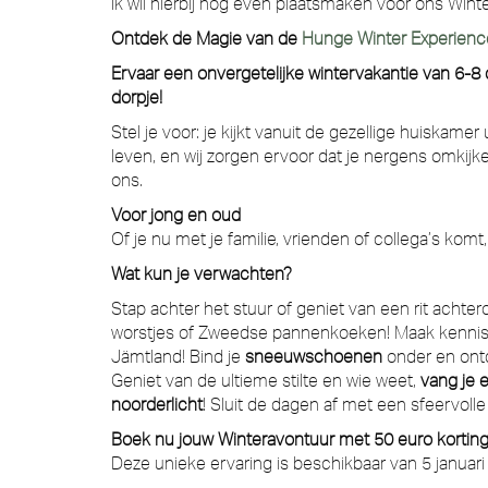
Ik wil hierbij nog even plaatsmaken voor ons Wint
Ontdek de Magie van
de
Hunge Winter Experienc
Ervaar een onvergetelijke wintervakantie van 6-8
dorpje!
Stel je voor: je kijkt vanuit de gezellige huiskam
leven, en wij zorgen ervoor dat je nergens omkijk
ons.
Voor jong en oud
Of je nu met je familie, vrienden of collega’s ko
Wat kun je verwachten?
Stap achter het stuur of geniet van een rit achte
worstjes of Zweedse pannenkoeken! Maak kennis 
Jämtland! Bind je
sneeuwschoenen
onder en ontde
Geniet van de ultieme stilte en wie weet,
vang je 
noorderlicht
! Sluit de dagen af met een sfeervoll
Boek nu jouw Winteravontuur met 50 euro korting
Deze unieke ervaring is beschikbaar van 5 janua