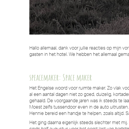
Hallo allemaal, dank voor jullie reacties op mijn
gasten in het hotel. We hebben het allemaal g
speacemaker: Space maker
Het Engelse woord voor ruimte maker. Zo vlak voor
al een aantal dagen niet zo goed, duizelig, korta
gehaald. De voorgaande jaren was ik steeds te laat
Moest zelfs tussendoor even in de auto uitrusten
Hennie bereid een handje te helpen, zoals altijd
Het ging daarna eigenlijk steeds slechter met mij
sinds half augustus voor het eerst last van hartri