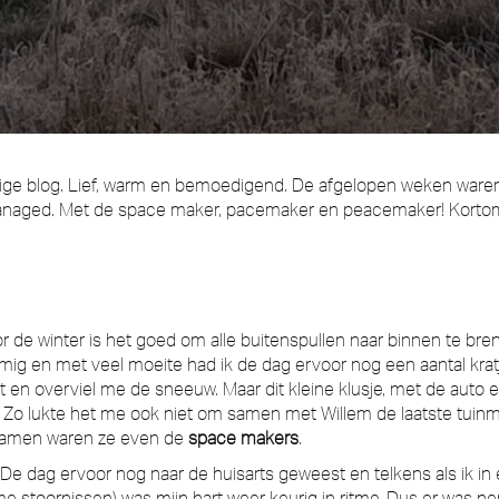
 vorige blog. Lief, warm en bemoedigend. De afgelopen weken ware
emanaged. Met de space maker, pacemaker en peacemaker! Kor
 de winter is het goed om alle buitenspullen naar binnen te bren
demig en met veel moeite had ik de dag ervoor nog een aantal kra
 en overviel me de sneeuw. Maar dit kleine klusje, met de auto er
. Zo lukte het me ook niet om samen met Willem de laatste tuinm
. Samen waren ze even de
space makers
.
. De dag ervoor nog naar de huisarts geweest en telkens als ik in
tme stoornissen) was mijn hart weer keurig in ritme. Dus er was ne