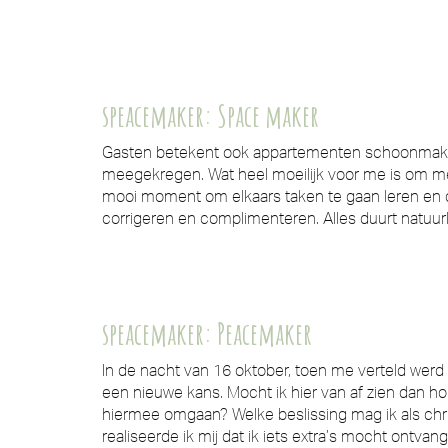
speacemaker: Space maker
Gasten betekent ook appartementen schoonmaken,
meegekregen. Wat heel moeilijk voor me is om me
mooi moment om elkaars taken te gaan leren en ch
corrigeren en complimenteren. Alles duurt natuurl
speacemaker: Peacemaker
In de nacht van 16 oktober, toen me verteld wer
een nieuwe kans. Mocht ik hier van af zien dan ho
hiermee omgaan? Welke beslissing mag ik als chris
realiseerde ik mij dat ik iets extra’s mocht ontva