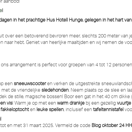
er aanbod!
e
!
 dagen in het prachtige Hus Hotell Hunge, gelegen in het hart 
er uit over een betoverend bevroren meer, slechts 200 meter van je
en naar hebt. Geniet van heerlijke maaltijden en wij nemen de v
mt, ons arrangement is perfect voor groepen van 4 tot 12 person
rop een
sneeuwscooter
en verken de uitgestrekte sneeuwlandsc
met de vriendelijke
sledehonden
. Neem plaats op de slee en l
k de stille, magische bossen! Boor een gat in het 40 cm dikke ijs
een vis
! Warm je op met een
warm drankje
bij een gezellig
vuurtje
e
fakkeloptocht
en
leuke spellen
, inclusief een
tafeltennistafel
voor
!
ri tot en met 31 maart 2025. Vermeld de code
Blog oktober 24 H