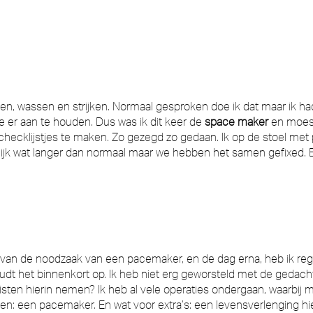
 wassen en strijken. Normaal gesproken doe ik dat maar ik h
 er aan te houden. Dus was ik dit keer de
space maker
en moest
ecklijstjes te maken. Zo gezegd zo gedaan. Ik op de stoel met p
ijk wat langer dan normaal maar we hebben het samen gefixed. En
d van de noodzaak van een pacemaker, en de dag erna, heb ik re
udt het binnenkort op. Ik heb niet erg geworsteld met de gedach
ten hierin nemen? Ik heb al vele operaties ondergaan, waarbij me
ngen: een pacemaker. En wat voor extra’s: een levensverlenging hie