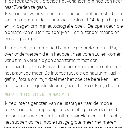
In de retraite week, groeide het verlangen om nog een keer
naar Zweden te gaan.
Ik kon in
juni
weer komen, om te helpen met het schilderen
van de accommodatie. Deal was gesloten! 14 dagen helpen
en 14 dagen om mijn autobiografie boek; ‘De open deur, die
niemand kan sluiten’ te schrijven. Een bijzonder maand en
missie geslaagd!
Tijdens het schilderen had ik mooie gesprekken met Ria,
over onderwerpen die in het boek naar voren zullen komen.
Vanuit mijn verblijf, eigen appartement met een
buitenverblijf, keek ik naar de schoonheid van de natuur en
het prachtige meer. De intense rust die de natuur mij gaf,
gaf mij focus om mijn doel met het boek te bereiken. Het
hotel werd in de juiste kleuren gezet. En zo ook mijn leven.
Workation werd verlangen naar meer
Ik heb intens genoten van de uitstapjes naar de mooie
plekken in deze omgeving, de wandelingen dwars door de
bossen van Zweden, het spotten naar Elanden in de nacht,
het suppen op het mooie rustige grote meer, het maken