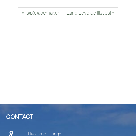
« (s)p(e)acemaker
Lang Leve de lijstjes! »
CONTACT
Hus Hotell Hunge