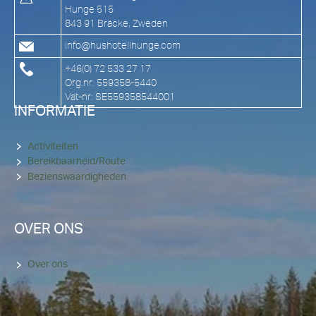
Hunge 515
843 91 Bräcke, Zweden
info@hushotellhunge.com
+46(0) 72 533 27 17
Org.nr: 559358-5440
Vat-nr: SE559358544001
INFORMATIE
Activiteiten
Bereikbaarheid/Route
Bezienswaardigheden
OVER ONS
Over ons