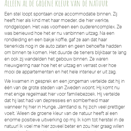
Alleen al de groene kleur van de natuur
Een stel loopt spontaan onze accommodatie binnen. Zij
heeft hier als kind met haar moeder, die hier werkte,
rondgelopen. Het was voorheen een ouderencomplex. Ze
was benieuwd hoe het er nu vanbinnen uitzag. Na een
rondleiding en een bakje koffie, gaf ze aan dat haar
tienerkids nog in de auto zaten en geen behoefte hadden
om binnen te komen. Het duurde de tieners blijkbaar te lang
en ook zij wandelden het gebouw binnen. Ze waren
nieuwgiering naar hoe het er uitzag en verrast over hoe
mooi de appartementen en het hele interieur er uit zag.
We kwamen in gesprek en een jongeman vertelde dat hij in
één van de grote steden van Zweden woont. Hij komt nu
met enige regelmaat hier voor familiebezoek. Hij vertelde
dat hij last had van depressies en somberheid maar
wanneer hij hier in Hunge, Jämtland is, hij zich veel prettiger
voelt. ‘Alleen de groene kleur van de natuur heeft al een
enorme positieve uitwerking op mij. Ik kom tot herstel in de
natuur! Ik voel me hier zoveel beter en zou hier graag willen