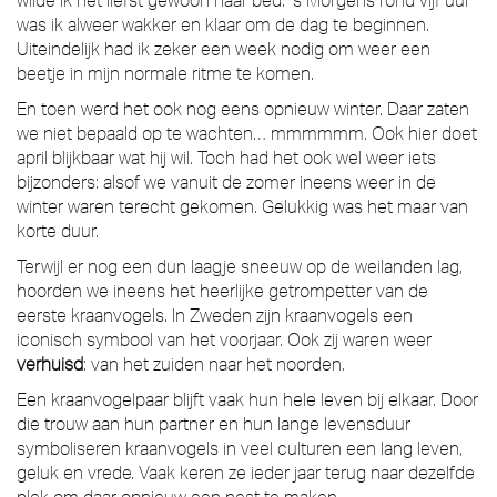
was ik alweer wakker en klaar om de dag te beginnen.
Uiteindelijk had ik zeker een week nodig om weer een
beetje in mijn normale ritme te komen.
En toen werd het ook nog eens opnieuw winter. Daar zaten
we niet bepaald op te wachten… mmmmmm. Ook hier doet
april blijkbaar wat hij wil. Toch had het ook wel weer iets
bijzonders: alsof we vanuit de zomer ineens weer in de
winter waren terecht gekomen. Gelukkig was het maar van
korte duur.
Terwijl er nog een dun laagje sneeuw op de weilanden lag,
hoorden we ineens het heerlijke getrompetter van de
eerste kraanvogels. In Zweden zijn kraanvogels een
iconisch symbool van het voorjaar. Ook zij waren weer
verhuisd
: van het zuiden naar het noorden.
Een kraanvogelpaar blijft vaak hun hele leven bij elkaar. Door
die trouw aan hun partner en hun lange levensduur
symboliseren kraanvogels in veel culturen een lang leven,
geluk en vrede. Vaak keren ze ieder jaar terug naar dezelfde
plek om daar opnieuw een nest te maken.