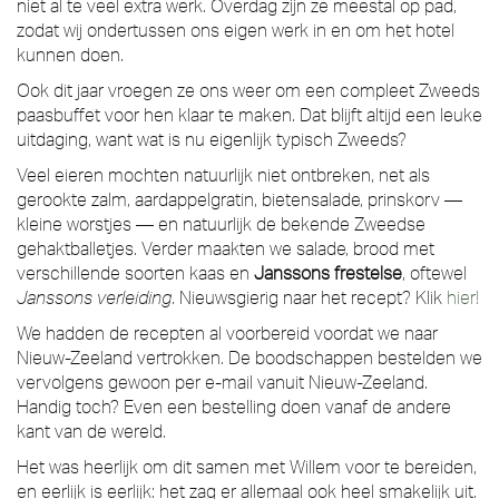
niet al te veel extra werk. Overdag zijn ze meestal op pad,
zodat wij ondertussen ons eigen werk in en om het hotel
kunnen doen.
Ook dit jaar vroegen ze ons weer om een compleet Zweeds
paasbuffet voor hen klaar te maken. Dat blijft altijd een leuke
uitdaging, want wat is nu eigenlijk typisch Zweeds?
Veel eieren mochten natuurlijk niet ontbreken, net als
gerookte zalm, aardappelgratin, bietensalade, prinskorv —
kleine worstjes — en natuurlijk de bekende Zweedse
gehaktballetjes. Verder maakten we salade, brood met
verschillende soorten kaas en
Janssons frestelse
, oftewel
Janssons verleiding
. Nieuwsgierig naar het recept? Klik
hier!
We hadden de recepten al voorbereid voordat we naar
Nieuw-Zeeland vertrokken. De boodschappen bestelden we
vervolgens gewoon per e-mail vanuit Nieuw-Zeeland.
Handig toch? Even een bestelling doen vanaf de andere
kant van de wereld.
Het was heerlijk om dit samen met Willem voor te bereiden,
en eerlijk is eerlijk: het zag er allemaal ook heel smakelijk uit.