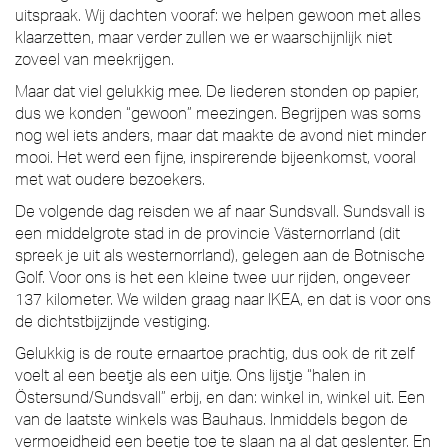
uitspraak. Wij dachten vooraf: we helpen gewoon met alles
klaarzetten, maar verder zullen we er waarschijnlijk niet
zoveel van meekrijgen.
Maar dat viel gelukkig mee. De liederen stonden op papier,
dus we konden “gewoon” meezingen. Begrijpen was soms
nog wel iets anders, maar dat maakte de avond niet minder
mooi. Het werd een fijne, inspirerende bijeenkomst, vooral
met wat oudere bezoekers.
De volgende dag reisden we af naar Sundsvall. Sundsvall is
een middelgrote stad in de provincie Västernorrland (dit
spreek je uit als westernorrland), gelegen aan de Botnische
Golf. Voor ons is het een kleine twee uur rijden, ongeveer
137 kilometer. We wilden graag naar IKEA, en dat is voor ons
de dichtstbijzijnde vestiging.
Gelukkig is de route ernaartoe prachtig, dus ook de rit zelf
voelt al een beetje als een uitje. Ons lijstje “halen in
Östersund/Sundsvall” erbij, en dan: winkel in, winkel uit. Een
van de laatste winkels was Bauhaus. Inmiddels begon de
vermoeidheid een beetje toe te slaan na al dat geslenter. En