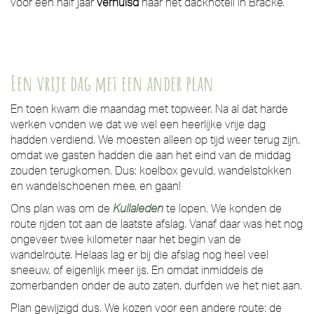
voor een half jaar
verhuisd
naar het däckhotell in Bräcke.
Een vrije dag met een ander plan
En toen kwam die maandag met topweer. Na al dat harde
werken vonden we dat we wel een heerlijke vrije dag
hadden verdiend. We moesten alleen op tijd weer terug zijn,
omdat we gasten hadden die aan het eind van de middag
zouden terugkomen. Dus: koelbox gevuld, wandelstokken
en wandelschoenen mee, en gaan!
Ons plan was om de
Kullaleden
te lopen. We konden de
route rijden tot aan de laatste afslag. Vanaf daar was het nog
ongeveer twee kilometer naar het begin van de
wandelroute. Helaas lag er bij die afslag nog heel veel
sneeuw, of eigenlijk meer ijs. En omdat inmiddels de
zomerbanden onder de auto zaten, durfden we het niet aan.
Plan gewijzigd dus. We kozen voor een andere route: de