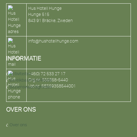
Hus Hotell Hunge
Hunge 515
843 91 Bräcke, Zweden
info@hushotellhunge.com
INFORMATIE
+46(0) 72 533 27 17
Activiteiten
Org.nr: 559358-5440
Bereikbaarheid/Route
Vat-nr: SE559358544001
Bezienswaardigheden
OVER ONS
Over ons