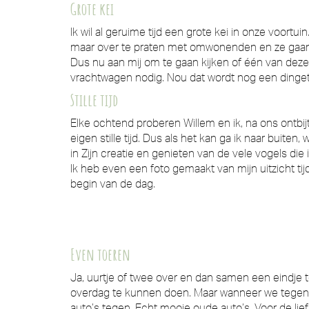
Grote kei
Ik wil al geruime tijd een grote kei in onze voor
maar over te praten met omwonenden en ze gaan a
Dus nu aan mij om te gaan kijken of één van deze
vrachtwagen nodig. Nou dat wordt nog een dingetj
Stille tijd
Elke ochtend proberen Willem en ik, na ons ontbi
eigen stille tijd. Dus als het kan ga ik naar buiten, 
in Zijn creatie en genieten van de vele vogels di
Ik heb even een foto gemaakt van mijn uitzicht tij
begin van de dag.
Even toeren
Ja, uurtje of twee over en dan samen een eindje
overdag te kunnen doen. Maar wanneer we tegen el
auto’s tegen. Echt mooie oude auto’s. Voor de lie