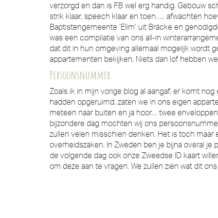
verzorgd en dan is FB wel erg handig. Gebouw sch
strik klaar, speech klaar en toen….. afwachten
Baptistengemeente ‘Elim’ uit Bräcke en genodigde
was een compilatie van ons all-in winterarrangem
dat dit in hun omgeving allemaal mogelijk wordt
appartementen bekijken. Niets dan lof hebben w
Persoonsnummer
Zoals ik in mijn vorige blog al aangaf, er komt n
hadden opgeruimd, zaten we in ons eigen apparteme
meteen naar buiten en ja hoor… twee enveloppen
bijzondere dag mochten wij ons persoonsnummer 
zullen velen misschien denken. Het is toch maa
overheidszaken. In Zweden ben je bijna overal je
de volgende dag ook onze Zweedse ID kaart willen
om deze aan te vragen. We zullen zien wat dit ons