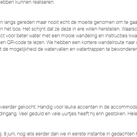
hebben kunnen realiseren.
alen langs gereden maar nooit echt de moeite genomen om te ga
 het bos. Het schijnt dat ze deze in ere willen herstellen. Waars
ect voor beter water met een mooie wandeling en instructies kw
 een QR-code te lezen. We hebben een kortere wandelroute naar
e mogelijkheid de watervallen en watertrappen te bewonderen. 
raveerder gekocht. Handig voor leuke accenten in de accommodati
ang. Veel geduld en vele uurtjes heeft hij erin gestoken. Helem
j. 9 juni, nog iets eerder dan we in eerste instantie in gedachten