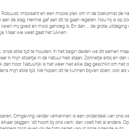
tuin. Robuust, imposant en een mooie plek om in de toekomst de na
an de slag. Hennie gaf aan dit te gaan regelen. Nou hij is op z
 keien mij goed en mooi genoeg is. En dan…. de grote uitdaging o
e. Maar wie weet gaat het lukken.
jt, onze stille tijd te houden. In het begin deden we dit samen
waar ik mijn stoeltje in de natuur heb staan. Zonnetje erbij en dan vo
e ik dan hoor. Natuurlijk is het weer niet elke dag geschikt om h
dens mijn stille tijd. We hopen dit te kunnen blijven doen, ook 
 toeren. Omgeving verder verkennen is een onderdeel van ons w
kaar zeggen: ‘dit hoort bij ons werk’ dan voelt het al anders. O
fhebbers toch even op de foto gezet vanuit onze rijdende auto.