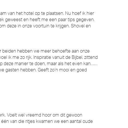
am van het hotel op te plaatsen. Nu hoef ik hier
oek geweest en heeft me een paar tips gegeven.
m deze in onze voortuin te krijgen. Shovel en
 maar beiden hebben we meer behoefte aan onze
el ik me zo rijk. Inspiratie vanuit de Bijbel, zittend
et op deze manier te doen, maar als het even kan……
als we gasten hebben. Geeft zo’n mooi en goed
erk. Voelt wel vreemd hoor om dit gewoon
p één van die ritjes kwamen we een aantal oude