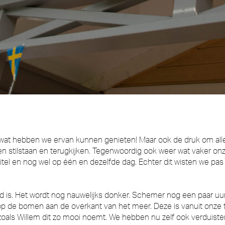
hebben we ervan kunnen genieten! Maar ook de druk om alles o
even stilstaan en terugkijken. Tegenwoordig ook weer wat vaker
 titel en nog wel op één en dezelfde dag. Echter dit wisten we pa
jd is. Het wordt nog nauwelijks donker. Schemer nog een paar uur
op de bomen aan de overkant van het meer. Deze is vanuit onze 
zoals Willem dit zo mooi noemt. We hebben nu zelf ook verduisteri