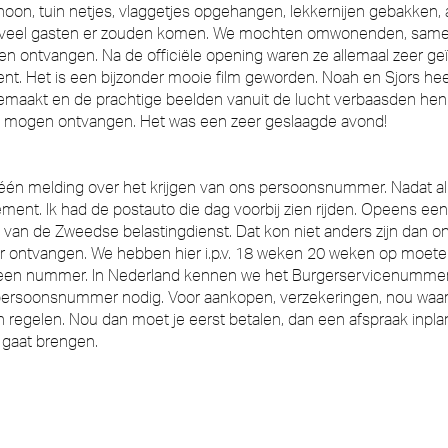
oon, tuin netjes, vlaggetjes opgehangen, lekkernijen gebakken, 
 hoeveel gasten er zouden komen. We mochten omwonenden, same
n ontvangen. Na de officiële opening waren ze allemaal zeer geï
ent. Het is een bijzonder mooie film geworden. Noah en Sjors he
 gemaakt en de prachtige beelden vanuit de lucht verbaasden h
e mogen ontvangen. Het was een zeer geslaagde avond!
og één melding over het krijgen van ons persoonsnummer. Nadat a
nt. Ik had de postauto die dag voorbij zien rijden. Opeens een i
 van de Zweedse belastingdienst. Dat kon niet anders zijn dan
ontvangen. We hebben hier i.p.v. 18 weken 20 weken op moeten
r een nummer. In Nederland kennen we het Burgerservicenummer
 persoonsnummer nodig. Voor aankopen, verzekeringen, nou waar 
 regelen. Nou dan moet je eerst betalen, dan een afspraak inpl
 gaat brengen.