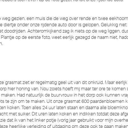
eg gezien, een muis die de weg over rende en twee eekhoorntje
e diertje onder onze rijdende auto door is gelopen. Gelukkig niet
iet doodrijden. Achteromkijkend zag ik niets op de weg liggen, dus
 Plantje op de eerste foto, weet eerlijk gezegd de naam niet, had
n.
rasmat ziet er regelmatig geel uit van dit onkruid. Maar eerlijk 
dorp hier honing van. Nou zoiets hoeft mij maar ter ore te kome
t maken. Had natuurlijk de buurvrouw in het dorp ook kunnen vrage
ts te zijn om te maken. Uit onze grasmat 600 paardenbloemen k
aten koken. Toen alles 24 uur laten staan en daarna alle bloemk
t met suiker. Dit uren laten koken en indikken totdat deze afg
e dat ik van het linker potje (vorig jaar gebruikt voor mijn overhe
e heerlijke verleiding of uitdaging om deze ook te gaan maken,