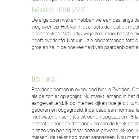
Natuur en dieren gespot
De afgelopen weken hebben we een das langs de w
weg overliep. Het kan niet anders dan dat dit mooi
geschrokken. Natuurlijk wil je zo’n mooi beestje n
heeft overleefd. Natuur…. zie onderstaande foto’s.
groeien ze in de hoeveelheid van paardenbloeme
Eerste oogst
Paardenbloemen in overvloed hier in Zweden. Onze g
als de zon er op schijnt. Nu maakt iemand in het 
aangewakkerd. Ik op internet kijken hoe je dit kun
geboren en opgegroeid, inderdaad een normaal ie
met water en schijfjes citroenen opgezet en 15 l
gezeefd door een theedoek en aan de kook gebrach
niet zo van honing maar deze is gewoon lekker! Ik zi
missen) de tekst nog moet aanpassen. Nou met dez