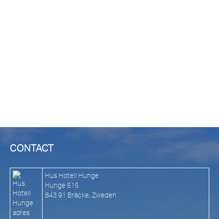
CONTACT
Hus Hotell Hunge
Hunge 515
843 91 Bräcke, Zweden