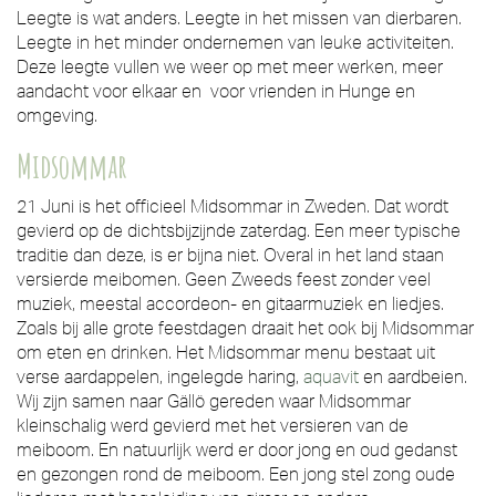
Leegte is wat anders. Leegte in het missen van dierbaren.
Leegte in het minder ondernemen van leuke activiteiten.
Deze leegte vullen we weer op met meer werken, meer
aandacht voor elkaar en voor vrienden in Hunge en
omgeving.
Midsommar
21 Juni is het officieel Midsommar in Zweden. Dat wordt
gevierd op de dichtsbijzijnde zaterdag. Een meer typische
traditie dan deze, is er bijna niet. Overal in het land staan
versierde meibomen. Geen Zweeds feest zonder veel
muziek, meestal accordeon- en gitaarmuziek en liedjes.
Zoals bij alle grote feestdagen draait het ook bij Midsommar
om eten en drinken. Het Midsommar menu bestaat uit
verse aardappelen, ingelegde haring,
aquavit
en aardbeien.
Wij zijn samen naar Gällö gereden waar Midsommar
kleinschalig werd gevierd met het versieren van de
meiboom. En natuurlijk werd er door jong en oud gedanst
en gezongen rond de meiboom. Een jong stel zong oude