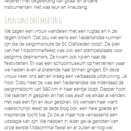
liederen met begeleiding van giraar en andere
instrumenten. Het was leuk en kneuterig.
Spontane ontmoeting
We zagen een vrouw wandelen met een rugtas en ik zei
tegen Willem ”Dat zou wel eens een Nederlandse kunnen
zijn die de pelgrimsroute de St. Olafsleden loopt”. De plek
van het Midsommarfeest was ook een stempelplaats voor
pelgrims deelnemers. Ze kwam ook kijken naar de
festiviteiten. Er was een schoolmuseum op het terrein waar
we nadien even al pratende naar binnen gingen. En deze
vrouw keek ons aan en kreeg een verbaasde uitdrukking. Ja
hoor, Coby heet ze, was een Nederlandse die inderdaad de
pelgrimstocht van 580 km in haar eentje loopt. Dapper hoor.
We raakten in gesprek en het was alsof we elkaar al kenden.
Het was een fijn en leuk gesprek. Wij wensen haar, want
waarschijnlijk leest ze deze blog ook, een hele goede en
inspirende tocht toe. Zo zie je maar hoe verrassend een
uitstapje kan zijn. We hebben in ieder geval genoten van
onze eerste Midsommar feest en er zullen er nog wel