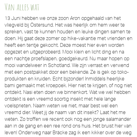
Van alles wat
13 Juni hebben we onze zoon Aron opgehaald van het
vliegveld bij Östersund. Het was heerlijk om hem weer te
spreken, vast te kunnen houden en leuke dingen samen te
doen. Hij gaat deze zomer op hike-vakantie met vrienden en
heeft een tentje gekocht. Deze moest hier even worden
opgezet en uitgeprobeerd. Mooi klein en licht ding en na
een nachtje proefslapen, goedgekeurd. Nu maar hopen op
mooi wandelweer in Schotland. We zijn verrast en verwend
met een postpakket door een bekende. Ze is gek op toko-
produkten en kruiden. Echt bijzonder! Inmiddels heerlijke
bami gemaakt met kroepoek. Hier niet te krijgen, of nog niet
ontdekt. Nasi eten doen we binnenkort. Wat we wel hebben
ontdekt is een vreemd soortig insekt met hele lange
voelsprieten. Naam weten we niet, maar best wel een
vreemd dier. Weet jij de naam van dit insekt? Laat het me
weten. Zo troffen we recent ook nog een jonge salamander
aan in de gang en een ree rond ons huis. Het bruist hier van
leven! Onderweg naar Bräcke zag ik een kikker over de weg