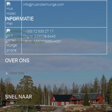
info@hushotellhunge.com
INFORMATIE
+46(0) 72 533 27 17
Activiteiten
Org.nr: 559358-5440
Bereikbaarheid/Route
Vat-nr: SE559358544001
Bezienswaardigheden
OVER ONS
Over ons
SNEL NAAR
Accommodatie
Appartementen