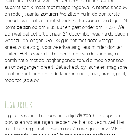
natuurlijk bewolkt. Zweden kent een continentaal tot
subarctisch klimaat met matige regenval, winterse sneeuw
en redelijk aantal
zonuren
. We zitten nu in de donkerste
periode van het jaar met steeds korter wordende dagen. Nu
komt
de zon
op om 8.33 uur en gaat onder om 14.57. We
zien wat dat betreft uit naar 21 december waarna de dagen
weer zullen lengen. Gelukkig is het met deze vroege
sneeuw, die zorgt voor weerkaatsing, iets minder donker
buiten. Het is vaak dubbel genieten: van de sneeuw, in
combinatie met de laaghangende zon, die mooie zonsop-
en ondergangen creert. Dat schept idyllische en magische
plaatjes met luchten in de kleuren paars, roze, oranje, geel,
rood tot ijsblauw.
Figuurlijk
Figuurlijk schijnt hier ook niet altijd
de zon
. Onze ups en
downs en worstelingen hebben we hier ook echt wel. Het
roept ook regelmatig vragen op: Zijn we goed bezig? Is dit