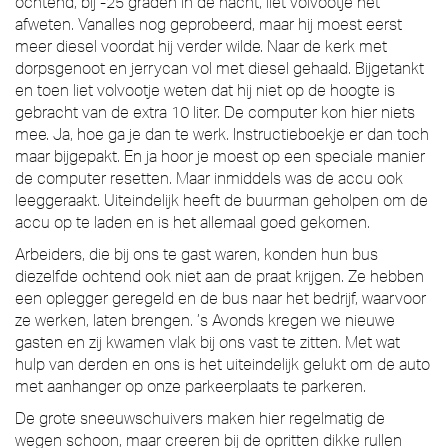
ochtend, bij -25 graden in de nacht, liet volvootje het
afweten. Vanalles nog geprobeerd, maar hij moest eerst
meer diesel voordat hij verder wilde. Naar de kerk met
dorpsgenoot en jerrycan vol met diesel gehaald. Bijgetankt
en toen liet volvootje weten dat hij niet op de hoogte is
gebracht van de extra 10 liter. De computer kon hier niets
mee. Ja, hoe ga je dan te werk. Instructieboekje er dan toch
maar bijgepakt. En ja hoor je moest op een speciale manier
de computer resetten. Maar inmiddels was de accu ook
leeggeraakt. Uiteindelijk heeft de buurman geholpen om de
accu op te laden en is het allemaal goed gekomen.
Arbeiders, die bij ons te gast waren, konden hun bus
diezelfde ochtend ook niet aan de praat krijgen. Ze hebben
een oplegger geregeld en de bus naar het bedrijf, waarvoor
ze werken, laten brengen. ’s Avonds kregen we nieuwe
gasten en zij kwamen vlak bij ons vast te zitten. Met wat
hulp van derden en ons is het uiteindelijk gelukt om de auto
met aanhanger op onze parkeerplaats te parkeren.
De grote sneeuwschuivers maken hier regelmatig de
wegen schoon, maar creeren bij de opritten dikke rullen