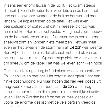
In eens een enorm lawaai in de lucht. Het kwam steeds
dichterbij. Een helikopter! Is er weer iets aan de hand met
een dorpsbewoner, waardoor de heli op het weiland moet
landen? De kopjes trilden op de tafel. Het was even
beangstigend omdat ik wist dat hij heeeeel dichtbij was,
hem niet kon zien maar wel voelde. Er lag heel veel sneeuw
op de boomtakken en in een flits zaten we in een enorme
sneeuwstorm en konden niets meer zien. Het was maar
even en het lawaai en de storm nam af.
De zon
was weer te
zien. Blijkt dat ze de elektriciteitkabel met de druk van de
heli sneeuwvrij maken. Op sommige plekken zit er zeker 10
cm sneeuw om de kabel. Het was wel even schrikken hoor!
Ook de verkiezingsuitlag in Nederland was even schrikken.
En ik denk velen met ons. Het zorgt in iedergeval voor een
flinke opschudding. Nu maar hopen dat hier veel goeds uit
mag voortkomen. Dat in Nederland
de zon
weer mag
schijnen voor mensen die al jaren in een moeilijke situatie
leven. Hier in Zweden heeft dit het journaal gehaald en
vooral de enorme kieslijst met de vele partijen kreeg de