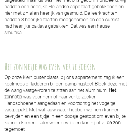
uitgesteld, maar dit was niet met ons gecommuniceerd. Wij
hadden een heerlijke Hollandse appeltaart gebakkenen en
hier met z’n allen heerlijk van gesmuld. De leerkrachten
hadden 3 heerlijke taarten meegenomen en een cursist
had heerlijke baklava gebakken. Dat was een heuse
smulfika.
Het zonnetje was even ver te zoeken
Op onze klein buitenplaats, bij ons appartement, zag ik een
koolmeesje fladderen bij een campingstoel. Bleek deze met
de wang vastgevroren te zitten aan het aluminium.
Het
zonnetje
was voor hem of haar ver te zoeken.
Handschoenen aangedaan en voorzichtig het vogeltje
vastgepakt. Met wat lauw water hebben we hem kunnen
bevrijden en een tijdje in een doosje gestopt om even bij te
kunnen komen. Later weer bevrijd en kon hij of zij
de zon
tegemoet.