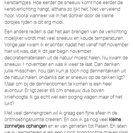
kerstlampjes. Hoe eerder de sneeuw komt hoe eerder de
kerstverlichting hangt, althans zo lijkt het. Niet vervelend
hoor. Vooral wanneer we in het donker door de kleine
dorpjes rijden is dit erg mooi.
Een andere reden is dat het aan brengen van de verlichting
moelijker wordt met veel sneeuw en koude temperaturen.
Vorige jaar kwam ik er achter, nadat het vanaf half november
hier wit was, dat ik dit jaar begin november
decoratiematerialen uit de natuur moest halen. Nu kwam de
sneeuw 1 november en was ik weer te laat. Dan denken
jullie misschien, nou dan kun je toch nog dennentakken uit
de natuur halen, ondanks dat er sneeuw op de takken ligt?
Maar om bij de dennenbomen te komen is een heel
avontuur. Er ligt zeker 65 cm sneeuw, dus boven
kniehoogte. Ik ga echt wel een poging wagen maar of het
lukt?
Met veel dennengroen wil ik graag een fijne sfeer in de
ontmoetingsruimte creëren. En ook ik ga nog veel
kleine
zonnetjes ophangen
en er van genieten tot Pasen. En laten
we nu eergisteren even een lunch sparktochtje maken naar