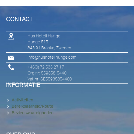
CONTACT
Hus Hotell Hunge
Hunge 515
843 91 Bräcke, Zweden
info@hushotellhunge.com
+46(0) 72 533 27 17
Org.nr: 559358-5440
Vat-nr: SE559358544001
INFORMATIE
Activiteiten
Bereikbaarheid/Route
Bezienswaardigheden