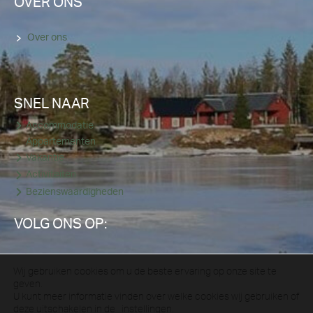
OVER ONS
Over ons
SNEL NAAR
Accommodatie
Appartementen
Vakantie
Activiteiten
Bezienswaardigheden
VOLG ONS OP:
Facebook
YouTube
LinkedIn
Instagram
Wij gebruiken cookies om u de beste ervaring op onze site te
geven.
U kunt meer informatie vinden over welke cookies wij gebruiken of
Algemene voorwaarden
deze uitschakelen in de
instellingen
.