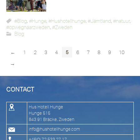
#Blog
,
#Hunge
,
#Hushotellhunge
,
#Jämtland
,
#natuur
,
#opwegnaarzweden
,
#Zweden
Blog
←
1
2
3
4
5
6
7
8
9
10
→
CONTACT
Hus Hotell Hunge
Hunge 515
843 91 Bräcke, Zweden
info@hushotellhunge.com
+46(0) 72 533 27 17