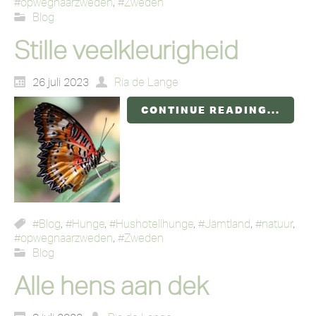
#opwegnaarzweden
,
#Zweden
Blog
Stille veelkleurigheid
26 juli 2023
Ria de Lange
CONTINUE READING...
#Blog
,
#Hunge
,
#Hushotellhunge
,
#Jämtland
,
#natuur
,
#opwegnaarzweden
,
#Zweden
Blog
Alle hens aan dek