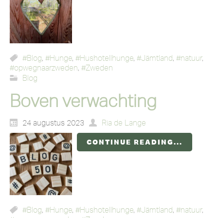
#Blog
,
#Hunge
,
#Hushotellhunge
,
#Jämtland
,
#natuur
,
#opwegnaarzweden
,
#Zweden
Blog
Boven verwachting
24 augustus 2023
Ria de Lange
CONTINUE READING...
#Blog
,
#Hunge
,
#Hushotellhunge
,
#Jämtland
,
#natuur
,