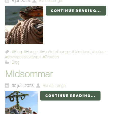
8 juli 2023
Ria de Lange
CONTINUE READING...
#Blog
,
#Hunge
,
#Hushotellhunge
,
#Jämtland
,
#natuur
,
#opwegnaarzweden
,
#Zweden
Blog
Midsommar
30 juni 2023
Ria de Lange
CONTINUE READING...