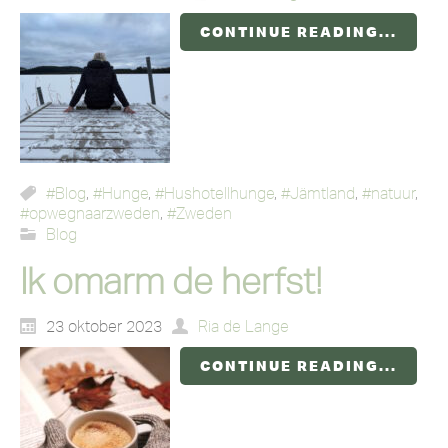
CONTINUE READING...
#Blog
,
#Hunge
,
#Hushotellhunge
,
#Jämtland
,
#natuur
,
#opwegnaarzweden
,
#Zweden
Blog
Ik omarm de herfst!
23 oktober 2023
Ria de Lange
CONTINUE READING...