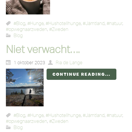
#Blog
,
#Hunge
,
#Hushotellhunge
,
#Jämtland
,
#natuur
,
#opwegnaarzweden
,
#Zweden
Blog
Niet verwacht….
1 oktober 2023
Ria de Lange
CONTINUE READING...
#Blog
,
#Hunge
,
#Hushotellhunge
,
#Jämtland
,
#natuur
,
#opwegnaarzweden
,
#Zweden
Blog