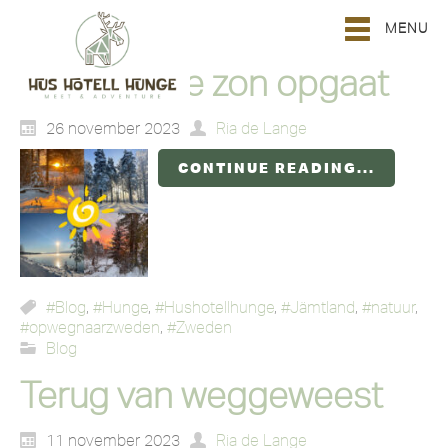
MENU
Vanwaar de zon opgaat
26 november 2023
Ria de Lange
CONTINUE READING...
#Blog
,
#Hunge
,
#Hushotellhunge
,
#Jämtland
,
#natuur
,
#opwegnaarzweden
,
#Zweden
Blog
Terug van weggeweest
11 november 2023
Ria de Lange