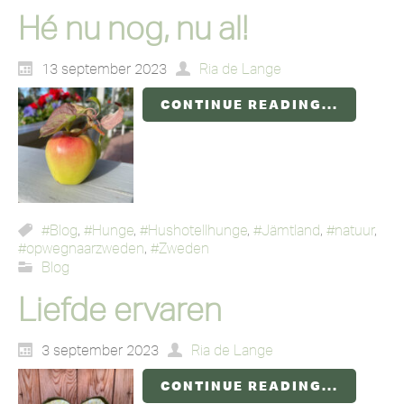
Hé nu nog, nu al!
13 september 2023
Ria de Lange
CONTINUE READING...
#Blog
,
#Hunge
,
#Hushotellhunge
,
#Jämtland
,
#natuur
,
#opwegnaarzweden
,
#Zweden
Blog
Liefde ervaren
3 september 2023
Ria de Lange
CONTINUE READING...