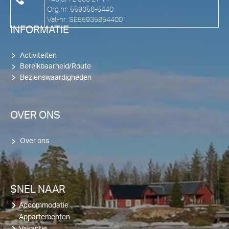
Org.nr: 559358-5440
Vat-nr: SE559358544001
INFORMATIE
Activiteiten
Bereikbaarheid/Route
Bezienswaardigheden
OVER ONS
Over ons
SNEL NAAR
Accommodatie
Appartementen