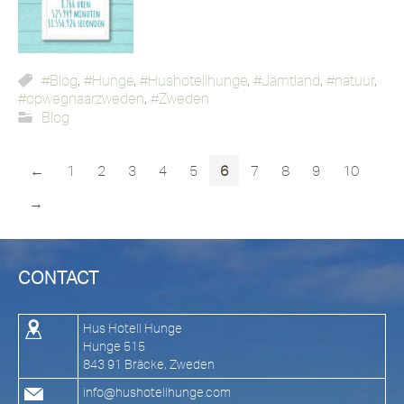
#Blog
,
#Hunge
,
#Hushotellhunge
,
#Jämtland
,
#natuur
,
#opwegnaarzweden
,
#Zweden
Blog
←
1
2
3
4
5
6
7
8
9
10
→
CONTACT
Hus Hotell Hunge
Hunge 515
843 91 Bräcke, Zweden
info@hushotellhunge.com