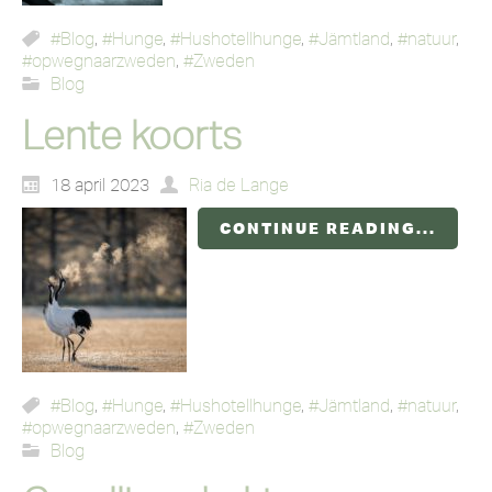
#Blog
,
#Hunge
,
#Hushotellhunge
,
#Jämtland
,
#natuur
,
#opwegnaarzweden
,
#Zweden
Blog
Lente koorts
18 april 2023
Ria de Lange
CONTINUE READING...
#Blog
,
#Hunge
,
#Hushotellhunge
,
#Jämtland
,
#natuur
,
#opwegnaarzweden
,
#Zweden
Blog