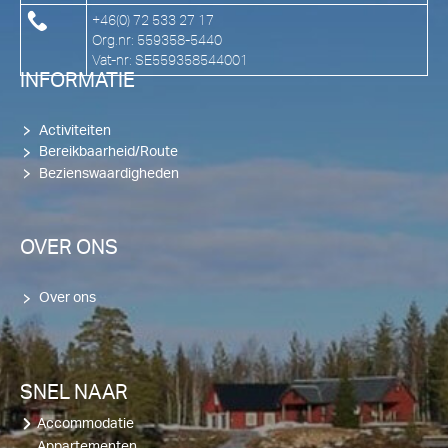
+46(0) 72 533 27 17
Org.nr: 559358-5440
Vat-nr: SE559358544001
INFORMATIE
Activiteiten
Bereikbaarheid/Route
Bezienswaardigheden
OVER ONS
Over ons
SNEL NAAR
Accommodatie
Appartementen