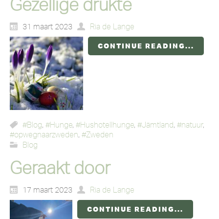
Gezellige drukte
31 maart 2023
Ria de Lange
CONTINUE READING...
#Blog
,
#Hunge
,
#Hushotellhunge
,
#Jämtland
,
#natuur
,
#opwegnaarzweden
,
#Zweden
Blog
Geraakt door
17 maart 2023
Ria de Lange
CONTINUE READING...