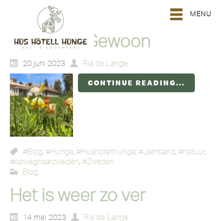
MENU
Bijzonder Gewoon
20 juni 2023
Ria de Lange
CONTINUE READING...
#Blog
,
#Hunge
,
#Hushotellhunge
,
#Jämtland
,
#natuur
,
#opwegnaarzweden
,
#Zweden
Blog
Het is weer zo ver
14 mei 2023
Ria de Lange