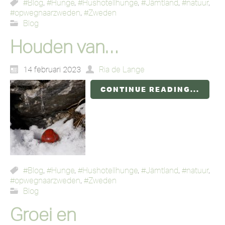
#Blog
,
#Hunge
,
#Hushotellhunge
,
#Jämtland
,
#natuur
,
#opwegnaarzweden
,
#Zweden
Blog
Houden van…
14 februari 2023
Ria de Lange
CONTINUE READING...
#Blog
,
#Hunge
,
#Hushotellhunge
,
#Jämtland
,
#natuur
,
#opwegnaarzweden
,
#Zweden
Blog
Groei en