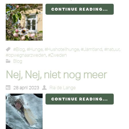
CONTINUE READING...
#Blog
,
#Hunge
,
#Hushotellhunge
,
#Jämtland
,
#natuur
,
#opwegnaarzweden
,
#Zweden
Blog
Nej, Nej, niet nog meer
28 april 2023
Ria de Lange
CONTINUE READING...