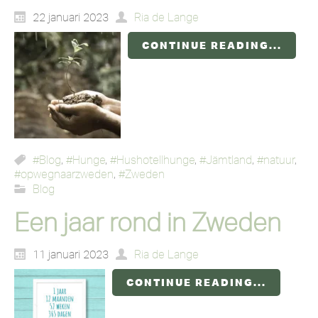
22 januari 2023
Ria de Lange
CONTINUE READING...
#Blog
,
#Hunge
,
#Hushotellhunge
,
#Jämtland
,
#natuur
,
#opwegnaarzweden
,
#Zweden
Blog
Een jaar rond in Zweden
11 januari 2023
Ria de Lange
CONTINUE READING...