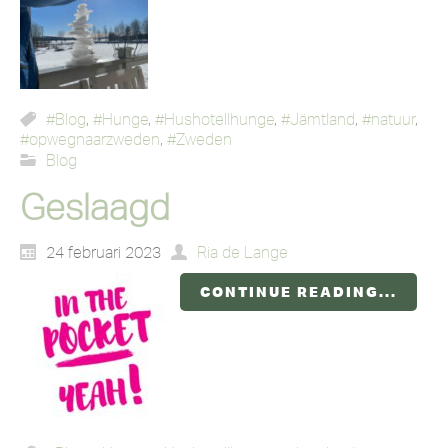
#Blog
,
#Hunge
,
#Hushotellhunge
,
#Jämtland
,
#natuur
,
#opwegnaarzweden
,
#Zweden
Blog
Geslaagd
24 februari 2023
Ria de Lange
CONTINUE READING...